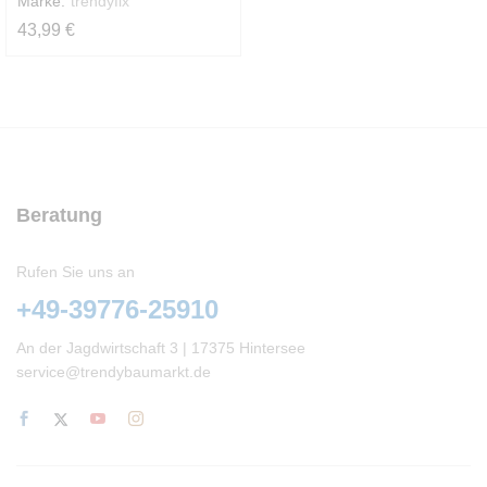
Marke:
trendyfix
43,99
€
Dieses
Produkt
weist
mehrere
Varianten
auf.
Die
Beratung
Optionen
können
auf
Rufen Sie uns an
der
+49-39776-25910
Produktseite
gewählt
An der Jagdwirtschaft 3 | 17375 Hintersee
werden
service@trendybaumarkt.de