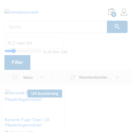
0
0
20 Km
100
Filter
Standardsortierung
Mehr
UV-beständig
Keramik Fuge Titan | 1K
Pflasterfugenmörtel