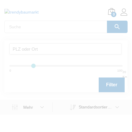
0
0
100
20
Km
Filter
Standardsortierung
Mehr