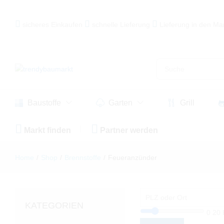
sicheres Einkaufen
schnelle Lieferung
Lieferung in den Ma
Baustoffe
Garten
Grill
Markt finden
Partner werden
Home
/
Shop
/
Brennstoffe
/
Feueranzünder
KATEGORIEN
0
20