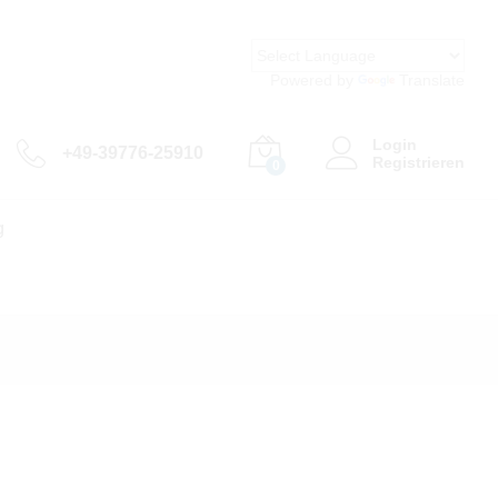
Powered by
Translate
Login
+49-39776-25910
Registrieren
0
g