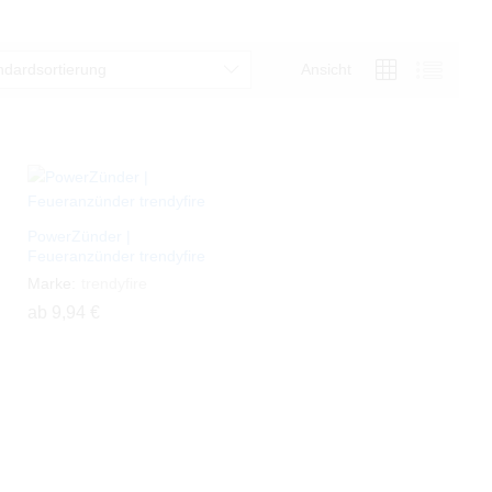
ndardsortierung
Ansicht
PowerZünder |
Feueranzünder trendyfire
Marke:
trendyfire
ab
9,94
9,94
€
€