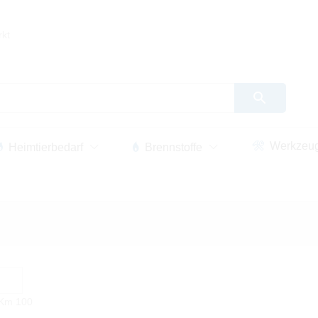
rkt
Werkzeu
Heimtierbedarf
Brennstoffe
 Km
100