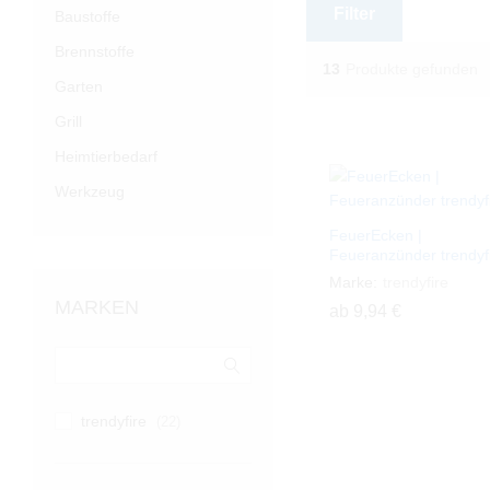
Filter
Baustoffe
Brennstoffe
13
Produkte gefunden
Garten
Grill
Heimtierbedarf
Werkzeug
FeuerEcken |
Feueranzünder trendyf
Marke:
trendyfire
MARKEN
ab
9,94
9,94
€
€
trendyfire
(22)