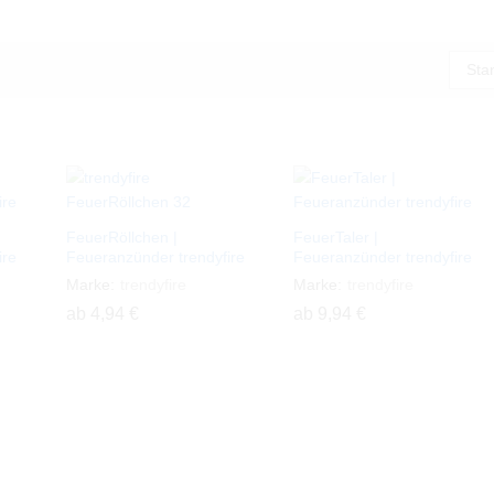
Sta
FeuerRöllchen |
FeuerTaler |
ire
Feueranzünder trendyfire
Feueranzünder trendyfire
Marke:
trendyfire
Marke:
trendyfire
ab
4,94
4,94
€
€
ab
9,94
9,94
€
€