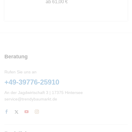
werden
werden
ab
61,00
€
Produkt
Dieses
weist
Produkt
mehrere
weist
Varianten
mehrere
auf.
Varianten
Die
auf.
Optionen
Die
können
Optionen
auf
Beratung
können
der
auf
Produktseite
Rufen Sie uns an
der
gewählt
Produktseite
werden
+49-39776-25910
gewählt
werden
An der Jagdwirtschaft 3 | 17375 Hintersee
service@trendybaumarkt.de