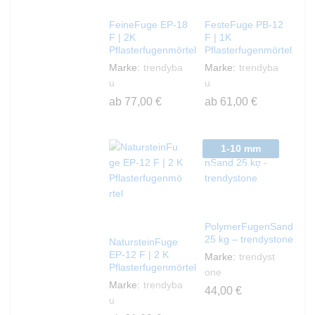
FeineFuge EP-18
FesteFuge PB-12
F | 2K
F | 1K
Pflasterfugenmörtel
Pflasterfugenmörtel
Marke:
trendyba
Marke:
trendyba
u
u
ab
77,00
€
ab
61,00
€
Dieses
Dieses
Produkt
Produkt
weist
weist
1-10 mm
mehrere
mehrere
Fugenbreite
Varianten
Varianten
auf.
auf.
Die
Die
Optionen
Optionen
PolymerFugenSand
können
können
25 kg – trendystone
NatursteinFuge
auf
auf
EP-12 F | 2 K
Marke:
trendyst
Pflasterfugenmörtel
der
der
one
Produktseite
Marke:
trendyba
Produktseite
44,00
€
gewählt
u
gewählt
Dieses