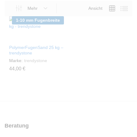
Mehr
Ansicht
1-10 mm Fugenbreite
PolymerFugenSand 25 kg –
trendystone
Marke:
trendystone
44,00
€
Dieses
Produkt
weist
mehrere
Varianten
auf.
Die
Optionen
Beratung
können
auf