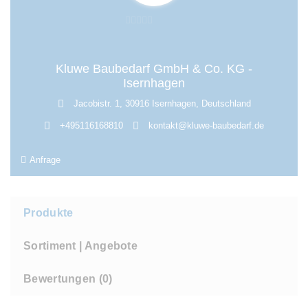
0
v
o
Kluwe Baubedarf GmbH & Co. KG -
n
Isernhagen
5
Jacobistr. 1, 30916 Isernhagen, Deutschland
+495116168810
kontakt@kluwe-baubedarf.de
Anfrage
Produkte
Sortiment | Angebote
Bewertungen (
0
)