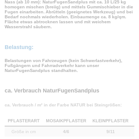
Nass (ab 10 mm): NaturFugenSandplus mit ca. 10 L/25 kg
homogen mischen (breiig) und mittels Gummischieber in die
Fugen einarbeiten. Abrütteln (geeignetes Werkzeug) und bei
Bedarf nochmals wiederholen. Einbaumenge ca. 8 kg/qm.
Fläche etwas abtrocknen lassen und mit weichem
Wasserstrahl säubern.
Belastung:
Belastungen von Fahrzeugen (kein Schwerlastverkehr),
Fußgängern und Fahrradverkehr kann unser
NaturFugenSandplus standhalten.
ca. Verbrauch NaturFugenSandplus
ca. Verbrauch / m² in der Farbe NATUR bei Steingrößen:
PFLASTERART
MOSAIKPFLASTER
KLEINPFLASTER
G
Größe in cm
4/6
9/11