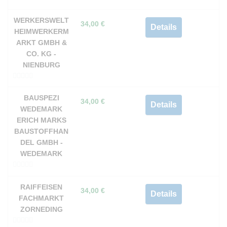
0
v
WERKERSWELT
34,00
€
Details
o
HEIMWERKERM
n
ARKT GMBH &
5
CO. KG -
NIENBURG
0
v
BAUSPEZI
34,00
€
Details
o
WEDEMARK
n
ERICH MARKS
5
BAUSTOFFHAN
DEL GMBH -
WEDEMARK
0
v
RAIFFEISEN
34,00
€
Details
o
FACHMARKT
n
ZORNEDING
5