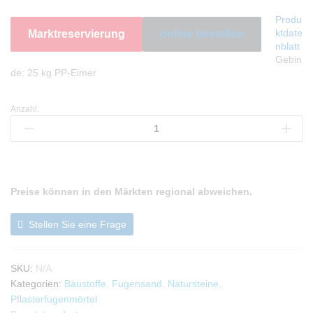
Produ
ktdate
Marktreservierung
online bestellen
nblatt
Gebin
de: 25 kg PP-Eimer
Anzahl:
Naturfugensand
plus
25
kg
-
trendystone
Preise können in den Märkten regional abweichen.
Anzahl
Stellen Sie eine Frage
SKU:
N/A
Kategorien:
Baustoffe
,
Fugensand
,
Natursteine
,
Pflasterfugenmörtel