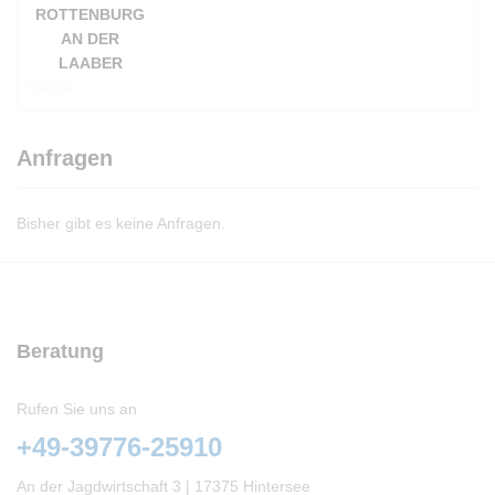
OTTENBURG A
N DER L
AABER
0
v
Anfragen
o
n
5
Bisher gibt es keine Anfragen.
Beratung
Rufen Sie uns an
+49-39776-25910
An der Jagdwirtschaft 3 | 17375 Hintersee