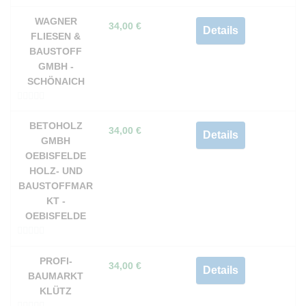
0
v
WAGNER
34,00
€
Details
o
FLIESEN &
n
BAUSTOFF
5
GMBH -
SCHÖNAICH
0
v
BETOHOLZ
34,00
€
Details
o
GMBH
n
OEBISFELDE
5
HOLZ- UND
BAUSTOFFMAR
KT -
OEBISFELDE
0
v
PROFI-
34,00
€
Details
o
BAUMARKT
n
KLÜTZ
5