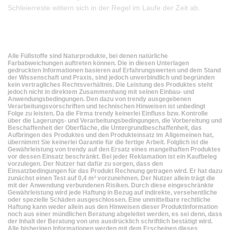
Schleierreste wittern sich in der Regel im Laufe der Zeit ab.
Alle Füllstoffe sind Naturprodukte, bei denen natürliche
Farbabweichungen auftreten können. Die in diesen Unterlagen
gedruckten Informationen basieren auf Erfahrungswerten und dem Stand
der Wissenschaft und Praxis, sind jedoch unverbindlich und begründen
kein vertragliches Rechtsverhältnis. Die Leistung des Produktes steht
jedoch nicht in direktem Zusammenhang mit seinen Einbau- und
Anwendungsbedingungen. Den dazu von trendy ausgegebenen
Verarbeitungsvorschriften und technischen Hinweisen ist unbedingt
Folge zu leisten. Da die Firma trendy keinerlei Einfluss bzw. Kontrolle
über die Lagerungs- und Verarbeitungsbedingungen, die Vorbereitung und
Beschaffenheit der Oberfläche, die Untergrundbeschaffenheit, das
Aufbringen des Produktes und den Produkteinsatz im Allgemeinen hat,
übernimmt Sie keinerlei Garantie für die fertige Arbeit. Folglich ist die
Gewährleistung von trendy auf den Ersatz eines mangelhaften Produktes
vor dessen Einsatz beschränkt. Bei jeder Reklamation ist ein Kaufbeleg
vorzulegen. Der Nutzer hat dafür zu sorgen, dass den
Einsatzbedingungen für das Produkt Rechnung getragen wird. Er hat dazu
zunächst einen Test auf 0,4 m² vorzunehmen. Der Nutzer allein trägt die
mit der Anwendung verbundenen Risiken. Durch diese eingeschränkte
Gewährleistung wird jede Haftung in Bezug auf indirekte, versehentliche
oder spezielle Schäden ausgeschlossen. Eine unmittelbare rechtliche
Haftung kann weder allein aus den Hinweisen dieser Produktinformation
noch aus einer mündlichen Beratung abgeleitet werden, es sei denn, dass
der Inhalt der Beratung von uns ausdrücklich schriftlich bestätigt wird.
Alle bisherigen Informationen werden mit dem Erscheinen dieses