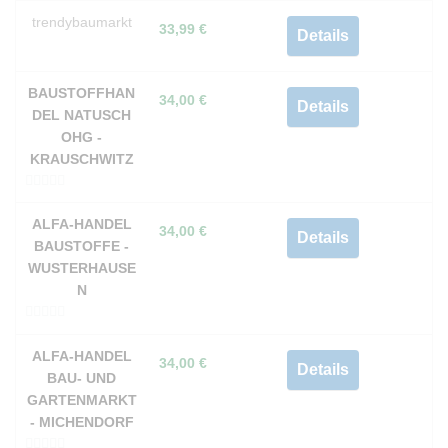
trendybaumarkt
33,99
€
Details
BAUSTOFFHAN
34,00
€
Details
DEL NATUSCH
OHG -
KRAUSCHWITZ
0
v
ALFA-HANDEL
34,00
€
Details
o
BAUSTOFFE -
n
WUSTERHAUSE
5
N
0
v
ALFA-HANDEL
34,00
€
Details
o
BAU- UND
n
GARTENMARKT
5
- MICHENDORF