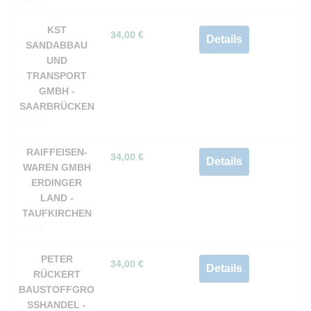
0
v
KST
34,00
€
Details
o
SANDABBAU
n
UND
5
TRANSPORT
GMBH -
SAARBRÜCKEN
0
v
RAIFFEISEN-
34,00
€
Details
o
WAREN GMBH
n
ERDINGER
5
LAND -
TAUFKIRCHEN
0
v
PETER
34,00
€
Details
o
RÜCKERT
n
BAUSTOFFGRO
5
SSHANDEL - R