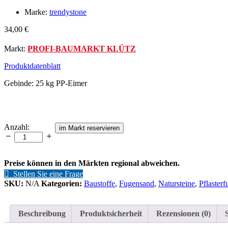
Marke:
trendystone
34,00
€
Markt:
PROFI-BAUMARKT KLÜTZ
Produktdatenblatt
Gebinde: 25 kg PP-Eimer
Naturfugensand
Anzahl:
im Markt reservieren
plus
25
kg
-
Preise können in den Märkten regional abweichen.
trendystone
Stellen Sie eine Frage
Anzahl
SKU:
N/A
Kategorien:
Baustoffe
,
Fugensand
,
Natursteine
,
Pflaster
Beschreibung
Produktsicherheit
Rezensionen (0)