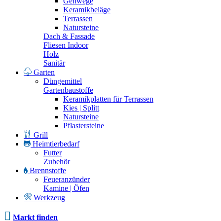
Gehwege
Keramikbeläge
Terrassen
Natursteine
Dach & Fassade
Fliesen Indoor
Holz
Sanitär
Garten
Düngemittel
Gartenbaustoffe
Keramikplatten für Terrassen
Kies | Splitt
Natursteine
Pflastersteine
Grill
Heimtierbedarf
Futter
Zubehör
Brennstoffe
Feueranzünder
Kamine | Öfen
Werkzeug
Markt finden