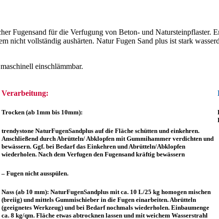
ischer Fugensand für die Verfugung von Beton- und Natursteinpflaster. E
em nicht vollständig aushärten. Natur Fugen Sand plus ist stark wasse
 maschinell einschlämmbar.
Verarbeitung:
Trocken (ab 1mm bis 10mm):
trendystone NaturFugenSandplus auf die Fläche schütten und einkehren.
Anschließend durch Abrütteln/ Abklopfen mit Gummihammer verdichten und
bewässern. Ggf. bei Bedarf das Einkehren und Abrütteln/Abklopfen
wiederholen. Nach dem Verfugen den Fugensand kräftig bewässern
– Fugen nicht ausspülen.
Nass (ab 10 mm): NaturFugenSandplus mit ca. 10 L/25 kg homogen mischen
(breiig) und mittels Gummischieber in die Fugen einarbeiten. Abrütteln
(geeignetes Werkzeug) und bei Bedarf nochmals wiederholen. Einbaumenge
ca. 8 kg/qm. Fläche etwas abtrocknen lassen und mit weichem Wasserstrahl