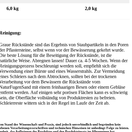
6,0 kg
2,0 kg
Reinigung:
Graue Rückstände sind das Ergebnis von Staubpartikeln in den Poren
der Pflastersteine, selbst wenn vor der Bewässerung gekehrt wurde.
Die beste Lösung für die Beseitigung der Rückstände, ist die
natürliche Weise. Abregnen lassen! Dauer ca. 4-5 Wochen. Wenn der
Reinigungsprozess beschleunigt werden soll, empfiehlt sich die
Verwendung einer Bürste und eines Wasserstrahls. Zur Vermeidung
eines Schleiers nach dem Abtrocknen, sollten bei der trockenen
Verarbeitung vor dem Bewässern die Rückstände vom
NaturFugenSand mit einem feinhaarigen Besen oder einem Gebläse
entfernt werden. Auf einigen sehr porösen Flächen kann es schwierig
sein, die Oberfläche vollständig von Produktresten zu befreien.
Schleierreste wittern sich in der Regel im Laufe der Zeit ab.
em Stand der Wissenschaft und Praxis, sind jedoch unverbindlich und begründen kein
enen Verarbeitungsvorschriften und technischen Hinweisen ist unbedingt Folge zu leisten.
enheit, das Aufbringen des Produktes und den Produkteinsatz im Allgemeinen hat,