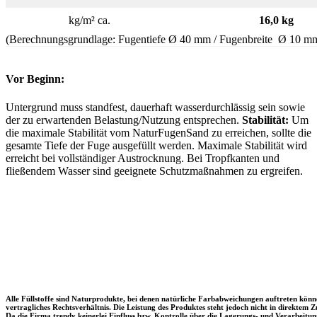
kg/m² ca.
16,0 kg
(Berechnungsgrundlage: Fugentiefe Ø 40 mm / Fugenbreite Ø 10 mm 
Vor Beginn:
Untergrund muss standfest, dauerhaft wasserdurchlässig sein sowie
der zu erwartenden Belastung/Nutzung entsprechen.
Stabilität:
Um
die maximale Stabilität vom NaturFugenSand zu erreichen, sollte die
gesamte Tiefe der Fuge ausgefüllt werden. Maximale Stabilität wird
erreicht bei vollständiger Austrocknung. Bei Tropfkanten und
fließendem Wasser sind geeignete Schutzmaßnahmen zu ergreifen.
Alle Füllstoffe sind Naturprodukte, bei denen natürliche Farbabweichungen auftreten kön
vertragliches Rechtsverhältnis. Die Leistung des Produktes steht jedoch nicht in direkt
Da die Firma trendy keinerlei Einfluss bzw. Kontrolle über die Lagerungs- und Verarbeitu