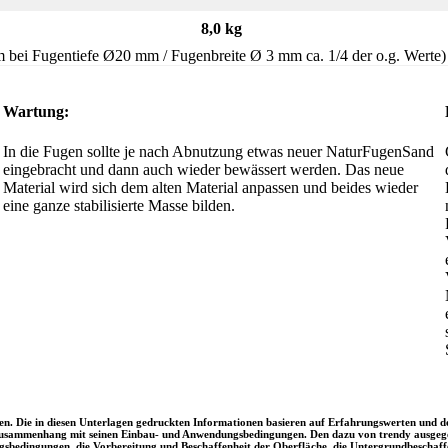
8,0 kg
bei Fugentiefe Ø20 mm / Fugenbreite Ø 3 mm ca. 1/4 der o.g. Werte)
Wartung:
In die Fugen sollte je nach Abnutzung etwas neuer NaturFugenSand
eingebracht und dann auch wieder bewässert werden. Das neue
Material wird sich dem alten Material anpassen und beides wieder
eine ganze stabilisierte Masse bilden.
nen. Die in diesen Unterlagen gedruckten Informationen basieren auf Erfahrungswerten und d
em Zusammenhang mit seinen Einbau- und Anwendungsbedingungen. Den dazu von trendy ausgegeb
ngsbedingungen, die Vorbereitung und Beschaffenheit der Oberfläche, die Untergrundbeschaff