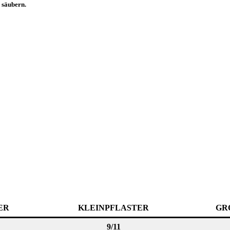
säubern.
ER
KLEINPFLASTER
GR
9/11