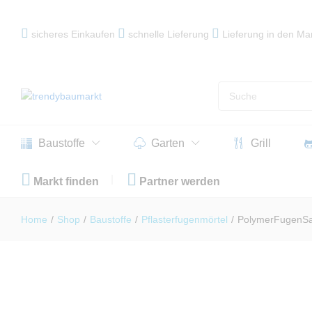
PolymerFugenSand 25 kg - trendysto
sicheres Einkaufen
schnelle Lieferung
Lieferung in den Ma
Beschreibung
Einzelheiten
Produktsicherhei
Baustoffe
Garten
Grill
Markt finden
Partner werden
Home
/
Shop
/
Baustoffe
/
Pflasterfugenmörtel
/
PolymerFugenSan