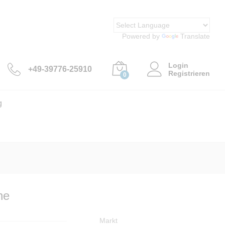
44,00
€
im Markt reservieren
Powered by
Translate
Login
+49-39776-25910
Registrieren
0
g
ne
Markt