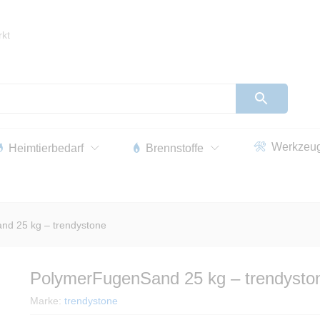
ne
rkt
t
Rezensionen (0)
Standort
Märkte
Anfragen
Werkzeu
Heimtierbedarf
Brennstoffe
d 25 kg – trendystone
PolymerFugenSand 25 kg – trendysto
Marke:
trendystone