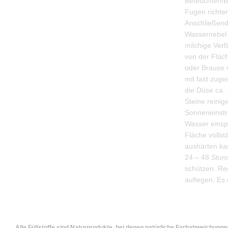
Befeuchten/Be
Fugen richte
Anschließend 
Wassernebel 
milchige Verf
von der Fläc
oder Brause 
mit fast zuge
die Düse ca.
Steine reini
Sonneneinstr
Wasser einsp
Fläche vollst
aushärten kan
24 – 48 Stun
schützen. Reg
auflegen. Es 
Alle Füllstoffe sind Naturprodukte, bei denen natürliche Farbabweichung