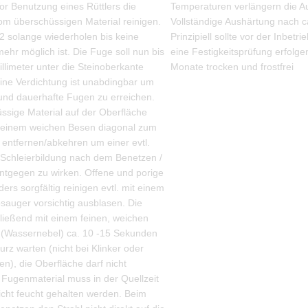
or Benutzung eines Rüttlers die
Temperaturen verlängern die Au
om überschüssigen Material reinigen.
Vollständige Aushärtung nach c
 2 solange wiederholen bis keine
Prinzipiell sollte vor der Inbet
ehr möglich ist. Die Fuge soll nun bis
eine Festigkeitsprüfung erfolg
llimeter unter die Steinoberkante
Monate trocken und frostfrei
 Eine Verdichtung ist unabdingbar um
 und dauerhafte Fugen zu erreichen.
ssige Material auf der Oberfläche
it einem weichen Besen diagonal zum
 entfernen/abkehren um einer evtl.
 Schleierbildung nach dem Benetzen /
ntgegen zu wirken. Offene und porige
ers sorgfältig reinigen evtl. mit einem
sauger vorsichtig ausblasen. Die
ließend mit einem feinen, weichen
 (Wassernebel) ca. 10 -15 Sekunden
rz warten (nicht bei Klinker oder
en), die Oberfläche darf nicht
 Fugenmaterial muss in der Quellzeit
eicht feucht gehalten werden. Beim