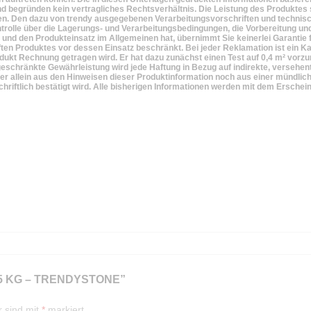
d begründen kein vertragliches Rechtsverhältnis. Die Leistung des Produktes s
 Den dazu von trendy ausgegebenen Verarbeitungsvorschriften und technisc
Kontrolle über die Lagerungs- und Verarbeitungsbedingungen, die Vorbereitung u
nd den Produkteinsatz im Allgemeinen hat, übernimmt Sie keinerlei Garantie für
ften Produktes vor dessen Einsatz beschränkt. Bei jeder Reklamation ist ein K
odukt Rechnung getragen wird. Er hat dazu zunächst einen Test auf 0,4 m² vor
eschränkte Gewährleistung wird jede Haftung in Bezug auf indirekte, versehent
r allein aus den Hinweisen dieser Produktinformation noch aus einer mündlich
chriftlich bestätigt wird. Alle bisherigen Informationen werden mit dem Ersche
5 KG – TRENDYSTONE”
r sind mit
*
markiert