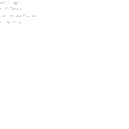
shärtungszeit.
a. 30 Tagen.
riebnahme der Flächen
en. Lagerung: 24