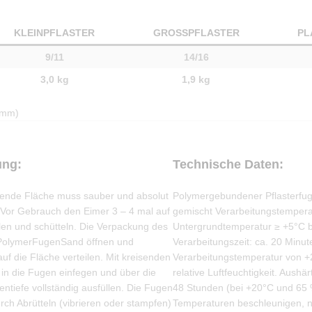
KLEINPFLASTER
GROSSPFLASTER
PL
9/11
14/16
3,0 kg
1,9 kg
 mm)
ung:
Technische Daten:
gende Fläche muss sauber und absolut
Polymergebundener Pflasterfuge
. Vor Gebrauch den Eimer 3 – 4 mal auf
gemischt Verarbeitungstempera
len und schütteln. Die Verpackung des
Untergrundtemperatur ≥ +5°C 
 PolymerFugenSand öffnen und
Verarbeitungszeit: ca. 20 Minut
uf die Fläche verteilen. Mit kreisenden
Verarbeitungstemperatur von 
n die Fugen einfegen und über die
relative Luftfeuchtigkeit. Aushär
tiefe vollständig ausfüllen. Die Fugen
48 Stunden (bei +20°C und 65 
rch Abrütteln (vibrieren oder stampfen)
Temperaturen beschleunigen, n