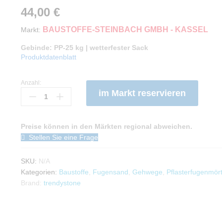
44,00
€
BAUSTOFFE-STEINBACH GMBH - KASSEL
Markt:
Gebinde: PP-25 kg | wetterfester Sack
Produktdatenblatt
Anzahl:
PolymerFugenSand
im Markt reservieren
25
kg
-
Preise können in den Märkten regional abweichen.
trendystone
Stellen Sie eine Frage
Anzahl
SKU:
N/A
Kategorien:
Baustoffe
,
Fugensand
,
Gehwege
,
Pflasterfugenmört
Brand:
trendystone