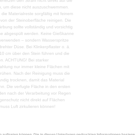
netzen den Strahl nicht direkt auf die
n, um diese nicht auszuschwemmen.
die Materialreste sorgfältig mit feinem
von der Steinoberfläche reinigen. Die
ärbung sollte vollständig und vorsichtig
he abgespült werden. Keine Gießkanne
verwenden – sondern Wasserspritze
drehter Düse. Bei Klinkerpflaster o. ä.
 10 cm über den Stein führen und die
gen. ACHTUNG! Bei starker
ahlung nur immer kleine Flächen mit
rühen. Nach der Reinigung muss die
ändig trocknen, damit das Material
n. Die verfugte Fläche in den ersten
den nach der Verarbeitung vor Regen
enschutz nicht direkt auf Flächen
muss Luft zirkulieren können!
en auftreten können. Die in diesen Unterlagen gedruckten Informationen basier