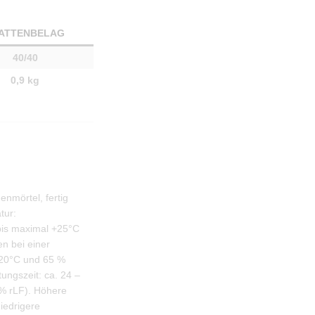
ATTENBELAG
40/40
0,9 kg
nmörtel, fertig
tur:
bis maximal +25°C
en bei einer
+20°C und 65 %
tungszeit: ca. 24 –
% rLF). Höhere
iedrigere