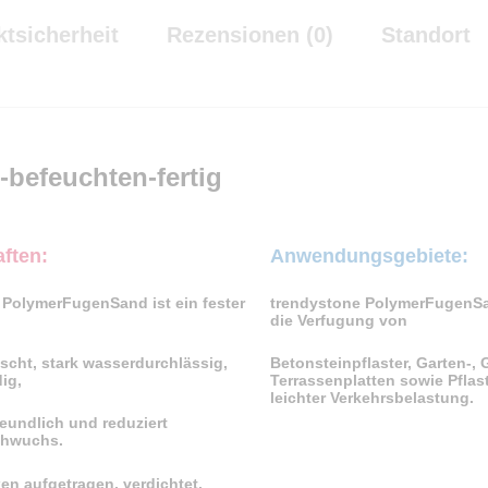
tsicherheit
Rezensionen (0)
Standort
-befeuchten-fertig
ften:
Anwendungsgebiete:
 PolymerFugenSand ist ein fester
trendystone PolymerFugenSan
die Verfugung von
ischt, stark wasserdurchlässig,
Betonsteinpflaster, Garten-
ig,
Terrassenplatten sowie Pflast
leichter Verkehrsbelastung.
eundlich und reduziert
chwuchs.
ken aufgetragen, verdichtet,