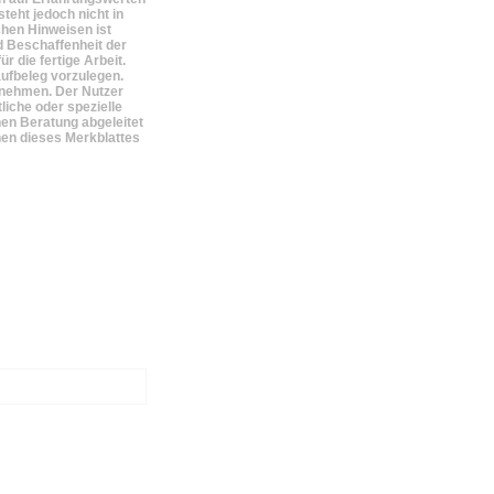
teht jedoch nicht in
hen Hinweisen ist
nd Beschaffenheit der
 die fertige Arbeit.
aufbeleg vorzulegen.
zunehmen. Der Nutzer
liche oder spezielle
en Beratung abgeleitet
inen dieses Merkblattes