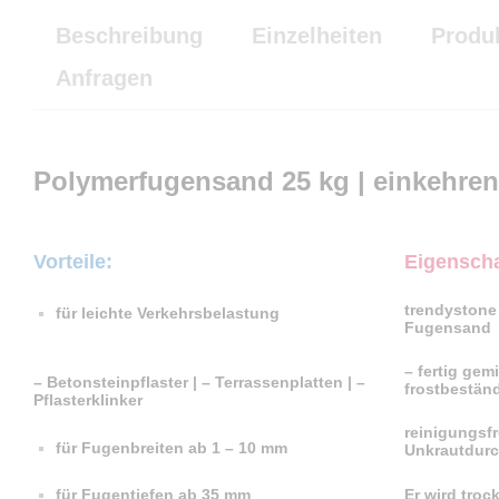
Beschreibung
Einzelheiten
Produk
Anfragen
Polymerfugensand 25 kg | einkehren
Vorteile:
Eigenscha
trendystone
für leichte Verkehrsbelastung
Fugensand
– fertig gem
– Betonsteinpflaster | – Terrassenplatten | –
frostbeständ
Pflasterklinker
reinigungsfr
für Fugenbreiten ab 1 – 10 mm
Unkrautdur
Er wird troc
für Fugentiefen ab 35 mm