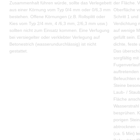
Zusammenhalt führen würde, sollte das Verlegebett
der Fläche. V
aus einer Körnung vom Typ 0/4 mm oder 0/6,3 mm
Oberfläche v
bestehen. Offene Körnungen (z.B. Rollsplitt oder
Schritt 1 und
Kies vom Typ 2/4 mm, 4 /6,3 mm, 2/6,3 mm usw.)
Verdichtung m
sollten nicht zum Einsatz kommen. Eine Verfugung
auf wenige Mi
bei versiegelter oder verklebter Verlegung auf
gefüllt sein.
Betonestrich (wasserundurchlässig) ist nicht
dichte, feste
gestattet.
Das überschü
sorgfältig m
Fugenverlauf
auftretenden
Befeuchten e
Steine besond
Laub- / Staub
Fläche ansch
Wasserstrahl
besprühen. Ku
porigen Stein
abtrocknen –
(ca. 5 Min) l