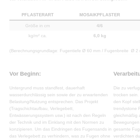
PFLASTERART
MOSAIKPFLASTER
Größe in cm
4/6
kg/m² ca.
6,0 kg
(Berechnungsgrundlage: Fugentiefe Ø 60 mm / Fugenbreite Ø 2
Vor Beginn:
Verarbeit
Untergrund muss standfest, dauerhaft
Die zu verfu
wasserdurchlässig sein sowie der zu erwartenden
trocken sein
Belastung/Nutzung entsprechen. Das Projekt
den Kopf stel
(Tragschichtaufbau, Verlegebett,
trendystone
Entwässerungssystem usw.) ist nach den Regeln
gleichmäßig a
der Technik und im Einklang mit den Normen zu
Bewegungen i
konzipieren. Um das Eindringen des Fugensands in
gesamte Fugen
das Verlegebett zu verhindern, was zu Fugen ohne
verdichten du