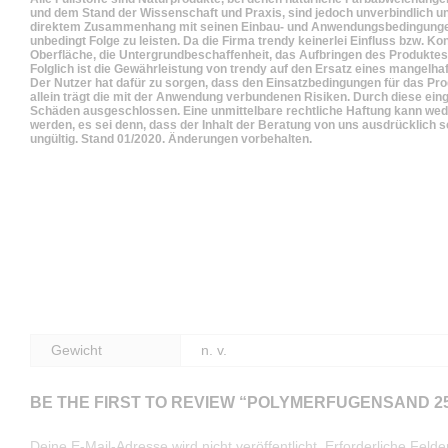
und dem Stand der Wissenschaft und Praxis, sind jedoch unverbindlich un
direktem Zusammenhang mit seinen Einbau- und Anwendungsbedingungen.
unbedingt Folge zu leisten. Da die Firma trendy keinerlei Einfluss bzw. 
Oberfläche, die Untergrundbeschaffenheit, das Aufbringen des Produktes u
Folglich ist die Gewährleistung von trendy auf den Ersatz eines mangelha
Der Nutzer hat dafür zu sorgen, dass den Einsatzbedingungen für das Pr
allein trägt die mit der Anwendung verbundenen Risiken. Durch diese eing
Schäden ausgeschlossen. Eine unmittelbare rechtliche Haftung kann wede
werden, es sei denn, dass der Inhalt der Beratung von uns ausdrücklich s
ungültig. Stand 01/2020. Änderungen vorbehalten.
Gewicht
n. v.
BE THE FIRST TO REVIEW “POLYMERFUGENSAND 2
Deine E-Mail-Adresse wird nicht veröffentlicht.
Erforderliche Felde