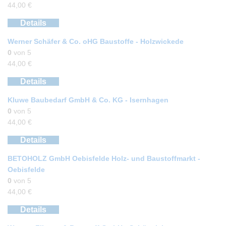
44,00
€
Details
Werner Schäfer & Co. oHG Baustoffe - Holzwickede
0
von 5
44,00
€
Details
Kluwe Baubedarf GmbH & Co. KG - Isernhagen
0
von 5
44,00
€
Details
BETOHOLZ GmbH Oebisfelde Holz- und Baustoffmarkt -
Oebisfelde
0
von 5
44,00
€
Details