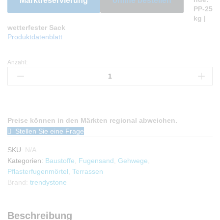
Marktreservierung
online bestellen
PP-25
kg |
wetterfester Sack
Produktdatenblatt
Anzahl:
PolymerFugenSand
25
kg
-
trendystone
Anzahl
Preise können in den Märkten regional abweichen.
Stellen Sie eine Frage
SKU:
N/A
Kategorien:
Baustoffe
,
Fugensand
,
Gehwege
,
Pflasterfugenmörtel
,
Terrassen
Brand:
trendystone
Beschreibung