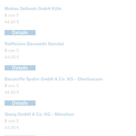
Mobau Selbach GmbH Köln
0
von 5
44,00
€
Details
Raiffeisen-Baumarkt Stendal
0
von 5
44,00
€
Details
Baustoffe Spahn GmbH & Co. KG - Oberhausen
0
von 5
44,00
€
Details
Stang GmbH & Co. KG - München
0
von 5
44,00
€