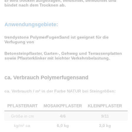
Er wird trocken aufgetragen, verdichtet, befeuchtet und
bindet nach dem Trocknen ab.
Anwendungsgebiete:
trendystone PolymerFugenSand ist geeignet für die
Verfugung von
Betonsteinpflaster, Garten-, Gehweg und Terrassenplatten
sowie Pflasterklinker mit leichter Verkehrsbelastung.
ca. Verbrauch Polymerfugensand
ca. Verbrauch / m² in der Farbe NATUR bei Steingrößen:
PFLASTERART
MOSAIKPFLASTER
KLEINPFLASTER
G
Größe in cm
4/6
9/11
kg/m² ca.
6,0 kg
3,0 kg