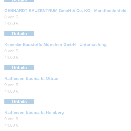
GEBHARDT BAUZENTRUM GmbH & Co. KG - Marktheidenfeld
0
von 5
44,00
€
Details
Kemmler Baustoffe München GmbH - Unterhaching
0
von 5
44,00
€
Details
Raiffeisen Baumarkt Ottrau
0
von 5
44,00
€
Details
Raiffeisen Baumarkt Homberg
0
von 5
44,00
€