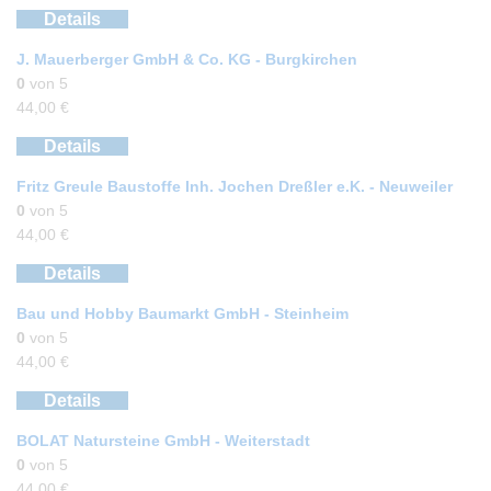
Details
J. Mauerberger GmbH & Co. KG - Burgkirchen
0
von 5
44,00
€
Details
Fritz Greule Baustoffe Inh. Jochen Dreßler e.K. - Neuweiler
0
von 5
44,00
€
Details
Bau und Hobby Baumarkt GmbH - Steinheim
0
von 5
44,00
€
Details
BOLAT Natursteine GmbH - Weiterstadt
0
von 5
44,00
€