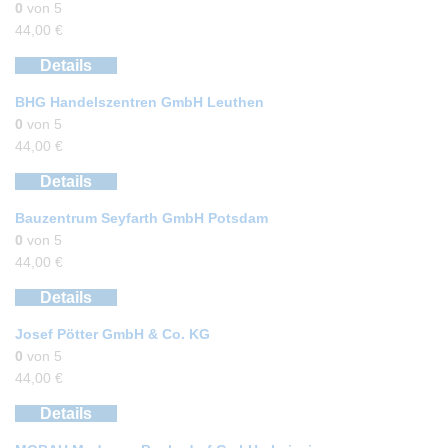
0
von 5
44,00
€
Details
BHG Handelszentren GmbH Leuthen
0
von 5
44,00
€
Details
Bauzentrum Seyfarth GmbH Potsdam
0
von 5
44,00
€
Details
Josef Pötter GmbH & Co. KG
0
von 5
44,00
€
Details