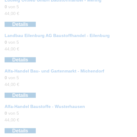
0
von 5
44,00
€
Details
Landbau Eilenburg AG Baustoffhandel - Eilenburg
0
von 5
44,00
€
Details
Alfa-Handel Bau- und Gartenmarkt - Michendorf
0
von 5
44,00
€
Details
Alfa-Handel Baustoffe - Wusterhausen
0
von 5
44,00
€
Details