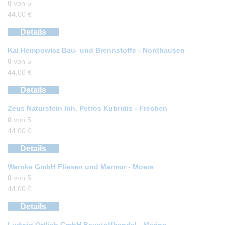
0
von 5
44,00
€
Details
Kai Hempowicz Bau- und Brennstoffe - Nordhausen
0
von 5
44,00
€
Details
Zeus Naturstein Inh. Petros Kubridis - Frechen
0
von 5
44,00
€
Details
Warnke GmbH Fliesen und Marmor - Moers
0
von 5
44,00
€
Details
Ludwig Ortlieb GmbH Baustoffhandel - Mering