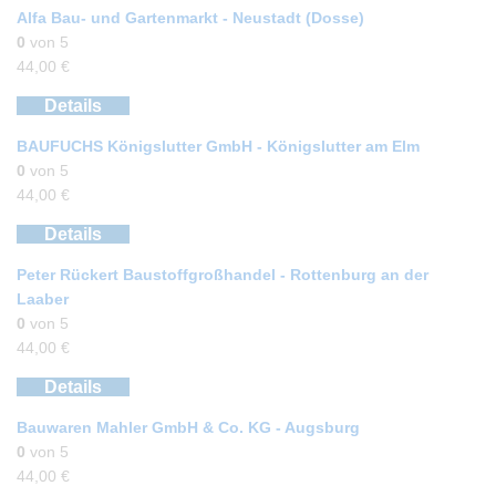
Alfa Bau- und Gartenmarkt - Neustadt (Dosse)
0
von 5
44,00
€
Details
BAUFUCHS Königslutter GmbH - Königslutter am Elm
0
von 5
44,00
€
Details
Peter Rückert Baustoffgroßhandel - Rottenburg an der
Laaber
0
von 5
44,00
€
Details
Bauwaren Mahler GmbH & Co. KG - Augsburg
0
von 5
44,00
€