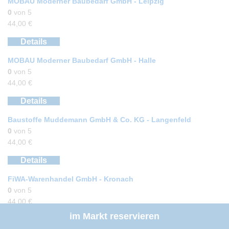
MOBAU Moderner Baubedarf GmbH - Leipzig
0
von 5
44,00
€
Details
MOBAU Moderner Baubedarf GmbH - Halle
0
von 5
44,00
€
Details
Baustoffe Muddemann GmbH & Co. KG - Langenfeld
0
von 5
44,00
€
Details
FiWA-Warenhandel GmbH - Kronach
0
von 5
44,00
€
im Markt reservieren
Details