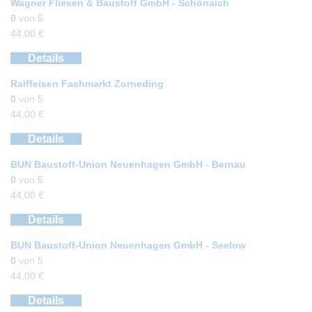
Wagner Fliesen & Baustoff GmbH - Schönaich
0
von 5
44,00
€
Details
Raiffeisen Fachmarkt Zorneding
0
von 5
44,00
€
Details
BUN Baustoff-Union Neuenhagen GmbH - Bernau
0
von 5
44,00
€
Details
BUN Baustoff-Union Neuenhagen GmbH - Seelow
0
von 5
44,00
€
Details