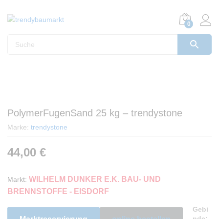
0
PolymerFugenSand 25 kg – trendystone
Marke:
trendystone
44,00
€
WILHELM DUNKER E.K. BAU- UND
Markt:
BRENNSTOFFE - EISDORF
Gebi
nde: