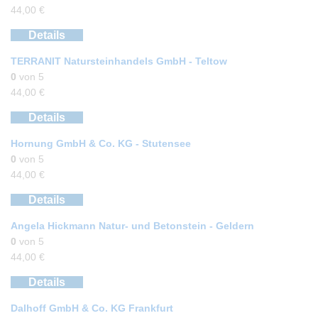
44,00
€
Details
TERRANIT Natursteinhandels GmbH - Teltow
0
von 5
44,00
€
Details
Hornung GmbH & Co. KG - Stutensee
0
von 5
44,00
€
Details
Angela Hickmann Natur- und Betonstein - Geldern
0
von 5
44,00
€
Details
Dalhoff GmbH & Co. KG Frankfurt