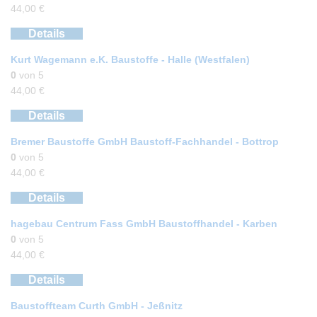
44,00
€
Details
Kurt Wagemann e.K. Baustoffe - Halle (Westfalen)
0
von 5
44,00
€
Details
Bremer Baustoffe GmbH Baustoff-Fachhandel - Bottrop
0
von 5
44,00
€
Details
hagebau Centrum Fass GmbH Baustoffhandel - Karben
0
von 5
44,00
€
Details
Baustoffteam Curth GmbH - Jeßnitz