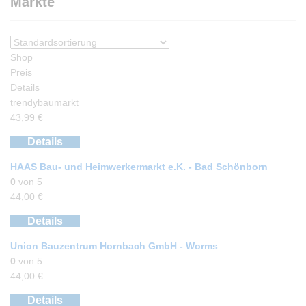
Märkte
Shop
Preis
Details
trendybaumarkt
43,99
€
Details
HAAS Bau- und Heimwerkermarkt e.K. - Bad Schönborn
0
von 5
44,00
€
Details
Union Bauzentrum Hornbach GmbH - Worms
0
von 5
44,00
€
Details