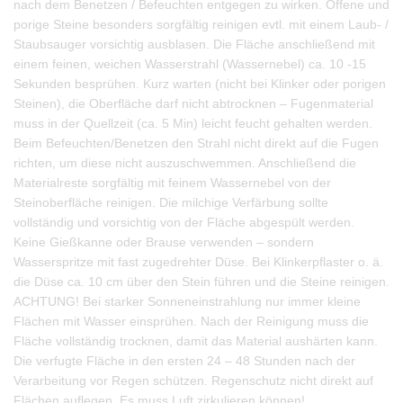
nach dem Benetzen / Befeuchten entgegen zu wirken. Offene und
porige Steine besonders sorgfältig reinigen evtl. mit einem Laub- /
Staubsauger vorsichtig ausblasen. Die Fläche anschließend mit
einem feinen, weichen Wasserstrahl (Wassernebel) ca. 10 -15
Sekunden besprühen. Kurz warten (nicht bei Klinker oder porigen
Steinen), die Oberfläche darf nicht abtrocknen – Fugenmaterial
muss in der Quellzeit (ca. 5 Min) leicht feucht gehalten werden.
Beim Befeuchten/Benetzen den Strahl nicht direkt auf die Fugen
richten, um diese nicht auszuschwemmen. Anschließend die
Materialreste sorgfältig mit feinem Wassernebel von der
Steinoberfläche reinigen. Die milchige Verfärbung sollte
vollständig und vorsichtig von der Fläche abgespült werden.
Keine Gießkanne oder Brause verwenden – sondern
Wasserspritze mit fast zugedrehter Düse. Bei Klinkerpflaster o. ä.
die Düse ca. 10 cm über den Stein führen und die Steine reinigen.
ACHTUNG! Bei starker Sonneneinstrahlung nur immer kleine
Flächen mit Wasser einsprühen. Nach der Reinigung muss die
Fläche vollständig trocknen, damit das Material aushärten kann.
Die verfugte Fläche in den ersten 24 – 48 Stunden nach der
Verarbeitung vor Regen schützen. Regenschutz nicht direkt auf
Flächen auflegen. Es muss Luft zirkulieren können!