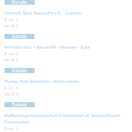
Details
Heinrich Spee Baustoffe e.K. - Luenen
0
von 5
44,00
€
Details
Schnülle Holz + Baustoffe + Kamine - Syke
0
von 5
44,00
€
Details
Florian Petri Baustoffe - Schlossborn
0
von 5
44,00
€
Details
Raiffeisengenossenschaft Friedersdorf eG Baustoffmarkt -
Friedersdorf
0
von 5