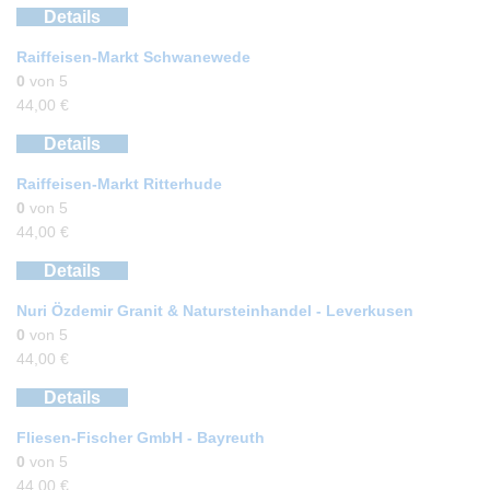
Details
Raiffeisen-Markt Schwanewede
0
von 5
44,00
€
Details
Raiffeisen-Markt Ritterhude
0
von 5
44,00
€
Details
Nuri Özdemir Granit & Natursteinhandel - Leverkusen
0
von 5
44,00
€
Details
Fliesen-Fischer GmbH - Bayreuth
0
von 5
44,00
€