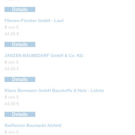
Details
Fliesen-Fischer GmbH - Lauf
0
von 5
44,00
€
Details
JANZEN-BAUBEDARF GmbH & Co. KG
0
von 5
44,00
€
Details
Klaus Biermann GmbH Baustoffe & Holz - Lehrte
0
von 5
44,00
€
Details
Raiffeisen Baumarkt Alsfeld
0
von 5