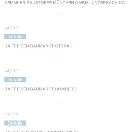
KEMMLER BAUSTOFFE MÜNCHEN GMBH - UNTERHACHING
5
0
44,00
€
v
o
Details
n
RAIFFEISEN BAUMARKT OTTRAU
5
0
44,00
€
v
o
Details
n
RAIFFEISEN BAUMARKT HOMBERG
5
0
44,00
€
v
o
Details
n