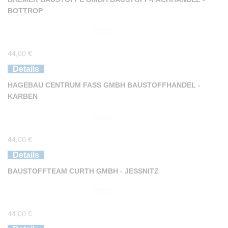
5
BOTTROP
0
44,00
€
v
o
Details
n
HAGEBAU CENTRUM FASS GMBH BAUSTOFFHANDEL -
5
KARBEN
0
44,00
€
v
o
Details
n
BAUSTOFFTEAM CURTH GMBH - JESSNITZ
5
0
44,00
€
v
o