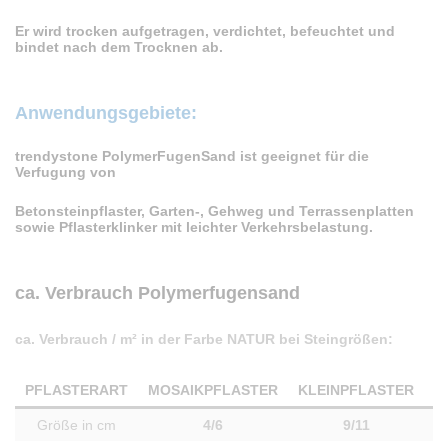
Er wird trocken aufgetragen, verdichtet, befeuchtet und
bindet nach dem Trocknen ab.
Anwendungsgebiete:
trendystone PolymerFugenSand ist geeignet für die
Verfugung von
Betonsteinpflaster, Garten-, Gehweg und Terrassenplatten
sowie Pflasterklinker mit leichter Verkehrsbelastung.
ca. Verbrauch Polymerfugensand
ca. Verbrauch / m² in der Farbe NATUR bei Steingrößen:
PFLASTERART
MOSAIKPFLASTER
KLEINPFLASTER
G
Größe in cm
4/6
9/11