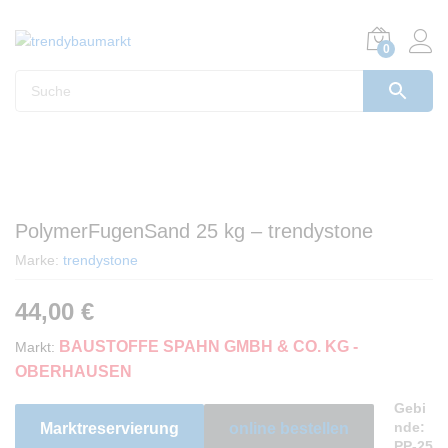
0
PolymerFugenSand 25 kg – trendystone
Marke:
trendystone
44,00
€
BAUSTOFFE SPAHN GMBH & CO. KG -
Markt:
OBERHAUSEN
Gebi
nde:
Marktreservierung
online bestellen
PP-25