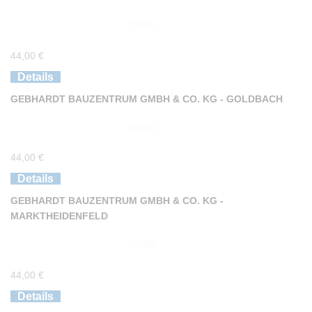
0
44,00
€
v
o
Details
n
GEBHARDT BAUZENTRUM GMBH & CO. KG - GOLDBACH
5
0
44,00
€
v
o
Details
n
GEBHARDT BAUZENTRUM GMBH & CO. KG -
5
MARKTHEIDENFELD
0
44,00
€
v
o
Details
n