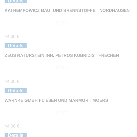
Details
n
KAI HEMPOWICZ BAU- UND BRENNSTOFFE - NORDHAUSEN
5
0
44,00
€
v
o
Details
n
ZEUS NATURSTEIN INH. PETROS KUBRIDIS - FRECHEN
5
0
44,00
€
v
o
Details
n
WARNKE GMBH FLIESEN UND MARMOR - MOERS
5
0
44,00
€
v
o
Details