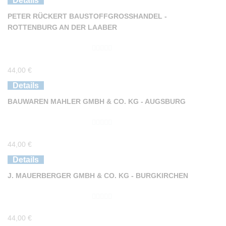
Details
n
PETER RÜCKERT BAUSTOFFGROSSHANDEL - R
5
OTTENBURG AN DER LAABER
0
44,00
€
v
o
Details
n
BAUWAREN MAHLER GMBH & CO. KG - AUGSBURG
5
0
44,00
€
v
o
Details
n
J. MAUERBERGER GMBH & CO. KG - BURGKIRCHEN
5
0
44,00
€
v