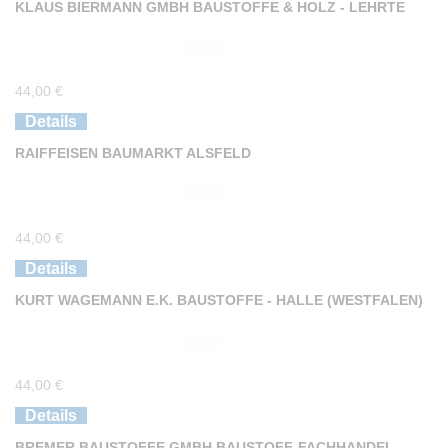
KLAUS BIERMANN GMBH BAUSTOFFE & HOLZ - LEHRTE
5
0
44,00
€
v
o
Details
n
RAIFFEISEN BAUMARKT ALSFELD
5
0
44,00
€
v
o
Details
n
KURT WAGEMANN E.K. BAUSTOFFE - HALLE (WESTFALEN)
5
0
44,00
€
v
o
Details
n
BREMER BAUSTOFFE GMBH BAUSTOFF-FACHHANDEL -