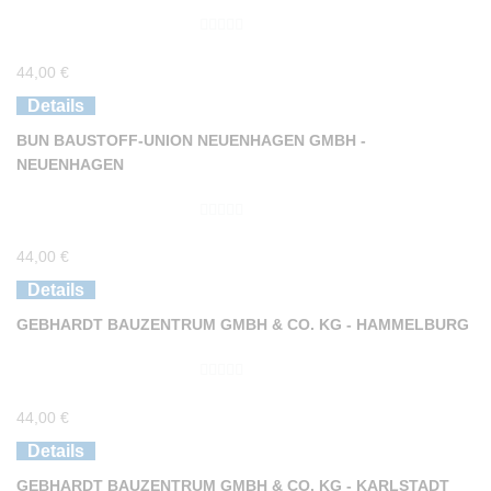
0
44,00
€
v
o
Details
n
BUN BAUSTOFF-UNION NEUENHAGEN GMBH -
5
NEUENHAGEN
0
44,00
€
v
o
Details
n
GEBHARDT BAUZENTRUM GMBH & CO. KG - HAMMELBURG
5
0
44,00
€
v
o
Details
n
GEBHARDT BAUZENTRUM GMBH & CO. KG - KARLSTADT
5