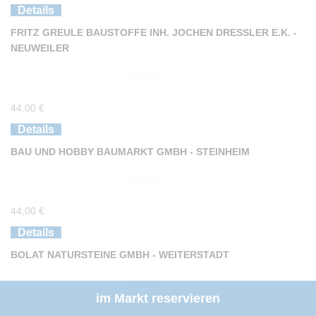
o
Details
n
FRITZ GREULE BAUSTOFFE INH. JOCHEN DRESSLER E.K. - N
5
EUWEILER
0
44,00
€
v
o
Details
n
BAU UND HOBBY BAUMARKT GMBH - STEINHEIM
5
0
44,00
€
v
o
Details
n
BOLAT NATURSTEINE GMBH - WEITERSTADT
5
im Markt reservieren
0
44,00
€
v