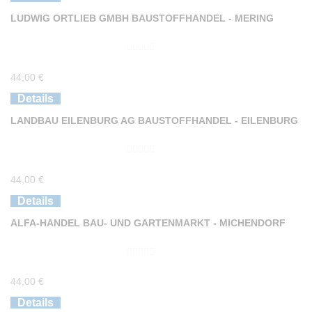
n
LUDWIG ORTLIEB GMBH BAUSTOFFHANDEL - MERING
5
0
44,00
€
v
o
Details
n
LANDBAU EILENBURG AG BAUSTOFFHANDEL - EILENBURG
5
0
44,00
€
v
o
Details
n
ALFA-HANDEL BAU- UND GARTENMARKT - MICHENDORF
5
0
44,00
€
v
o
Details