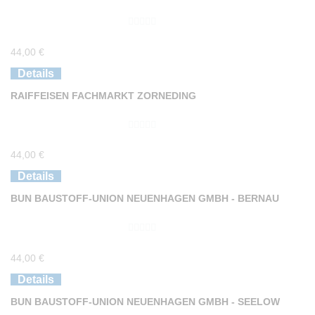
0
44,00
€
v
o
Details
n
RAIFFEISEN FACHMARKT ZORNEDING
5
0
44,00
€
v
o
Details
n
BUN BAUSTOFF-UNION NEUENHAGEN GMBH - BERNAU
5
0
44,00
€
v
o
Details
n
BUN BAUSTOFF-UNION NEUENHAGEN GMBH - SEELOW
5