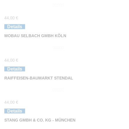
0
44,00
€
v
o
Details
n
MOBAU SELBACH GMBH KÖLN
5
0
44,00
€
v
o
Details
n
RAIFFEISEN-BAUMARKT STENDAL
5
0
44,00
€
v
o
Details
n
STANG GMBH & CO. KG - MÜNCHEN
5