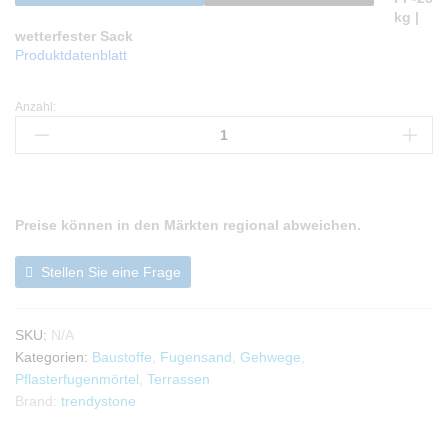
kg |
wetterfester Sack
Produktdatenblatt
Anzahl:
PolymerFugenSand
25
kg
-
trendystone
Anzahl
Preise können in den Märkten regional abweichen.
Stellen Sie eine Frage
SKU:
N/A
Kategorien:
Baustoffe
,
Fugensand
,
Gehwege
,
Pflasterfugenmörtel
,
Terrassen
Brand:
trendystone