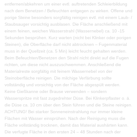
entfernen/abkehren um einer evtl. auftretenden Schleierbildung
nach dem Benetzen / Befeuchten entgegen zu wirken. Offene und
porige Steine besonders sorgfältig reinigen evtl. mit einem Laub- /
Staubsauger vorsichtig ausblasen. Die Fläche anschließend mit
einem feinen, weichen Wasserstrahl (Wassernebel) ca. 10 -15
Sekunden besprühen. Kurz warten (nicht bei Klinker oder porigen
Steinen), die Oberfläche darf nicht abtrocknen – Fugenmaterial
muss in der Quellzeit (ca. 5 Min) leicht feucht gehalten werden.
Beim Befeuchten/Benetzen den Strahl nicht direkt auf die Fugen
richten, um diese nicht auszuschwemmen. Anschließend die
Materialreste sorgfältig mit feinem Wassernebel von der
Steinoberfläche reinigen. Die milchige Verfärbung sollte
vollständig und vorsichtig von der Fläche abgespült werden.
Keine Gießkanne oder Brause verwenden – sondern
Wasserspritze mit fast zugedrehter Düse. Bei Klinkerpflaster o. ä.
die Düse ca. 10 cm über den Stein führen und die Steine reinigen.
ACHTUNG! Bei starker Sonneneinstrahlung nur immer kleine
Flächen mit Wasser einsprühen. Nach der Reinigung muss die
Fläche vollständig trocknen, damit das Material aushärten kann.
Die verfugte Fläche in den ersten 24 – 48 Stunden nach der