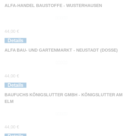
n
ALFA-HANDEL BAUSTOFFE - WUSTERHAUSEN
5
0
44,00
€
v
o
Details
n
ALFA BAU- UND GARTENMARKT - NEUSTADT (DOSSE)
5
0
44,00
€
v
o
Details
n
BAUFUCHS KÖNIGSLUTTER GMBH - KÖNIGSLUTTER AM
5
ELM
0
44,00
€
v
o