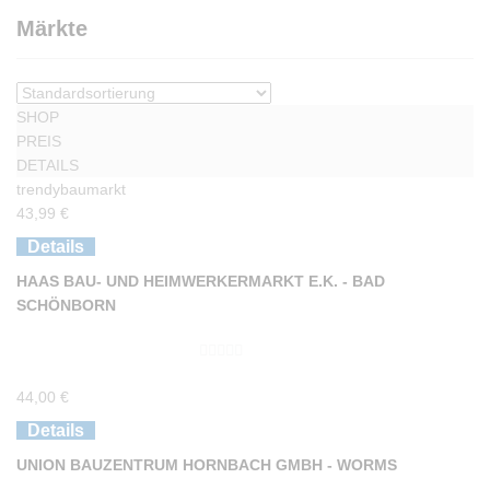
Märkte
SHOP
PREIS
DETAILS
trendybaumarkt
43,99
€
Details
HAAS BAU- UND HEIMWERKERMARKT E.K. - BAD
SCHÖNBORN
0
44,00
€
v
o
Details
n
UNION BAUZENTRUM HORNBACH GMBH - WORMS
5