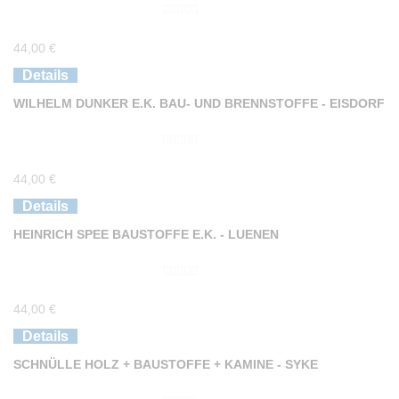
0
44,00
€
v
o
Details
n
WILHELM DUNKER E.K. BAU- UND BRENNSTOFFE - EISDORF
5
0
44,00
€
v
o
Details
n
HEINRICH SPEE BAUSTOFFE E.K. - LUENEN
5
0
44,00
€
v
o
Details
n
SCHNÜLLE HOLZ + BAUSTOFFE + KAMINE - SYKE
5